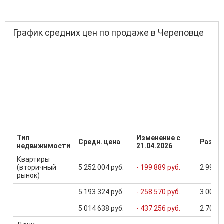
График средних цен по продаже в Череповце
Тип
Изменение с
Средн. цена
Разбро
недвижимости
21.04.2026
Квартиры
(вторичный
5 252 004 руб.
- 199 889 руб.
2 990 0
рынок)
5 193 324 руб.
- 258 570 руб.
3 000 0
5 014 638 руб.
- 437 256 руб.
2 700 0