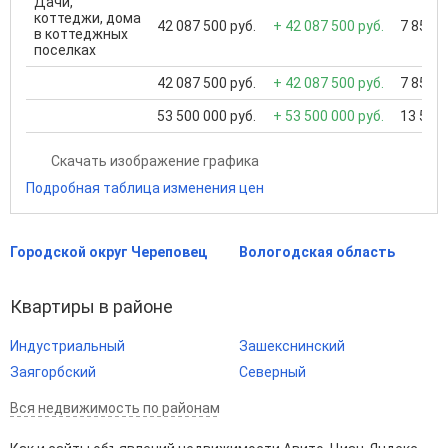
Дачи,
коттеджи, дома
42 087 500 руб.
+ 42 087 500 руб.
7 850 0
в коттеджных
поселках
42 087 500 руб.
+ 42 087 500 руб.
7 850 0
53 500 000 руб.
+ 53 500 000 руб.
13 500 
Скачать изображение графика
Подробная таблица изменения цен
Городской округ Череповец
Вологодская область
Квартиры в районе
Индустриальный
Зашекснинский
Заягорбский
Северный
Вся недвижимость по районам