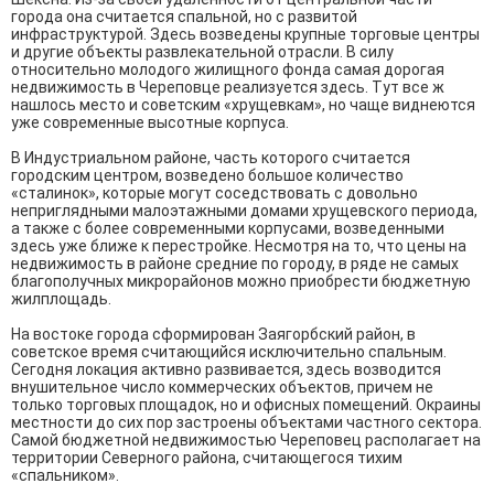
города она считается спальной, но с развитой
инфраструктурой. Здесь возведены крупные торговые центры
и другие объекты развлекательной отрасли. В силу
относительно молодого жилищного фонда самая дорогая
недвижимость в Череповце реализуется здесь. Тут все ж
нашлось место и советским «хрущевкам», но чаще виднеются
уже современные высотные корпуса.
В Индустриальном районе, часть которого считается
городским центром, возведено большое количество
«сталинок», которые могут соседствовать с довольно
неприглядными малоэтажными домами хрущевского периода,
а также с более современными корпусами, возведенными
здесь уже ближе к перестройке. Несмотря на то, что цены на
недвижимость в районе средние по городу, в ряде не самых
благополучных микрорайонов можно приобрести бюджетную
жилплощадь.
На востоке города сформирован Заягорбский район, в
советское время считающийся исключительно спальным.
Сегодня локация активно развивается, здесь возводится
внушительное число коммерческих объектов, причем не
только торговых площадок, но и офисных помещений. Окраины
местности до сих пор застроены объектами частного сектора.
Самой бюджетной недвижимостью Череповец располагает на
территории Северного района, считающегося тихим
«спальником».