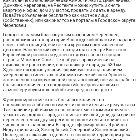
Как и сайты объявлений недвижимости Авито, Циан, Яндекс,
Домклик. Череповец на Рестейте можно купить и снять
квартиру и офис, дом и участок, продать и сдать в аренду.
Подайте объявление бесплатно как частное лицо
(собственник), или как риэлтор на порталы в Городском округе
Череповец
Город с не самым благозвучным названием Череповец
расположился на территории Вологодской области и, наравне
с местной столицей, считается крупным промышленным
центром. Населенный пункт находится в центре Восточно-
Европейской равнины и удален от двух главных городов
страны, Москвы и Санкт-Петербурга, практически на
одинаковое расстояние, составляющее порядка 530 км.
Здешние погодные условия формируются под влиянием
умеренно-континентальной климатической зоны. Уровень
загрязненности окружающей среды высокий, все из-за работы
большого количества предприятий, выбрасывающих в
атмосферу внушительный объем вредных веществ.
Функционирование столь большого количества
промышленных объектов имеет и положительные результаты.
Так, наличие рабочих мест позволяет местным жителям не
уезжать из родного города в поисках лучшей доли, да и приток
переселенцев из других регионов положительно влияет на
численность населения. В городе сформированы 4 района:
Индустриальный, Заягорбский, Северный и Зашекснинский.
Последнюю локацию отделяет от основной территории река
Шексна. Из-за своей удаленности от центральной части