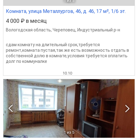
1
из 5
Комната, улица Металлургов, 46, д. 46, 17 м², 1/6 эт.
4 000 ₽ в месяц
Вологодская область
,
Череповец
,
Индустриальный р-н
сдам комнату на длительный срок,требуется
ремонт,комната пустая,так же есть возможность отдать в
собственной долю в комнате,условия требуется оплатить
долг по коммуналке
10.10
1
из 5