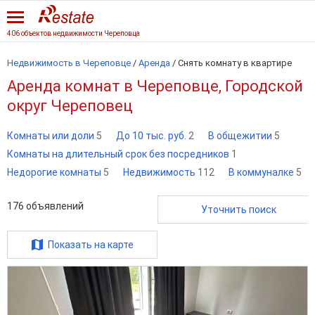
406 объектов недвижимости Череповца
Недвижимость в Череповце
/
Аренда
/
Снять комнату в квартире
Аренда комнат в Череповце, Городской
округ Череповец
Комнаты или доли
5
До 10 тыс. руб.
2
В общежитии
5
Комнаты на длительный срок без посредников
1
Недорогие комнаты
5
Недвижимость
112
В коммуналке
5
176
объявлений
Уточнить поиск
Показать на карте