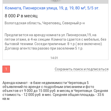
Комната, Пионерская улица, 19, д. 19, 80 м², 5/5 эт.
8 000 ₽ в месяц
Вологодская область
,
Череповец
,
Северный р-н
Предлагается на аренду комната ул. Пионерская,19, на
пятом этаже, в 4-кк секции. Комната сдается с мебелью, без
бытовой техники. Соседи приличные. 8 т.р.( все включено).
Договор агентства разово при заселении 5 т.р.
14.01
1
Сохранить поиск и подписаться
Аренда комнат - в базе недвижимости Череповца 5
объявлений по аренде с подробным описанием и фото
объектов от
9 000
до
15 000
руб. в месяц в Череповце. Средняя
стоимость - 12 000 руб. в мес. Средняя общая площадь - 33.6
кв.м.